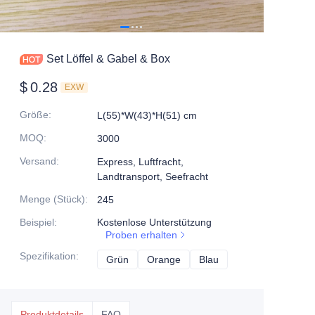
Set Löffel & Gabel & Box
$
0.28
EXW
Größe
:
L(55)*W(43)*H(51) cm
MOQ
:
3000
Versand
:
Express, Luftfracht,
Landtransport, Seefracht
Menge (Stück)
:
245
Beispiel
:
Kostenlose Unterstützung
Proben erhalten
Spezifikation
:
Grün
Grün
Orange
Orange
Blau
Blau
Produktdetails
FAQ