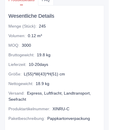
Wesentliche Details
Menge (Stück)
:
245
Volumen
:
0.12 m³
MOQ
:
3000
Bruttogewicht
:
19.8 kg
Lieferzeit
:
10-20days
Größe
:
L(55)*W(43)*H(51) cm
Nettogewicht
:
18.9 kg
Versand
:
Express, Luftfracht, Landtransport,
Seefracht
Produktartikelnummer
:
XINRU-C
Paketbeschreibung
:
Pappkartonverpackung