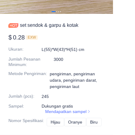
set sendok & garpu & kotak
$
0.28
EXW
Ukuran
:
L(55)*W(43)*H(51) cm
Jumlah Pesanan
3000
Minimum
:
Metode Pengiriman
:
pengiriman, pengiriman
udara, pengiriman darat,
pengiriman laut
Jumlah (pcs)
:
245
Sampel
:
Dukungan gratis
Mendapatkan sampel
Nomor Spesifikasi
:
Hijau
Hijau
Oranye
Oranye
Biru
Biru