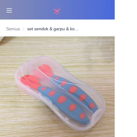
Beranda
Semua
set sendok & garpu & kotak
Terlaris
Produk
Tentang Kami
Berita
Hubungi Kami