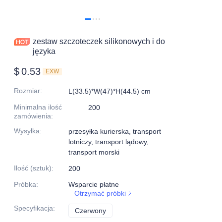
zestaw szczoteczek silikonowych i do
języka
$
0.53
EXW
Rozmiar
:
L(33.5)*W(47)*H(44.5) cm
Minimalna ilość
200
zamówienia
:
Wysyłka
:
przesyłka kurierska, transport
lotniczy, transport lądowy,
transport morski
Ilość (sztuk)
:
200
Próbka
:
Wsparcie płatne
Otrzymać próbki
Specyfikacja
:
Czerwony
Czerwony