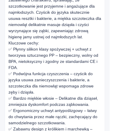
zabawnego charakteru, sprawiając, że
szczotkowanie jest przyjemne i angażujące dla
najmłodszych. Czyścik do języka skutecznie
usuwa resztki i bakterie, a miękka szczoteczka dla
niemowląt delikatnie masuje dziąsła i czyści
wyrzynające się ząbki, zapewniając zdrową
higienę jamy ustnej od najmłodszych lat.
Kluczowe cechy:
✅ Płynny silikon klasy spożywczej + uchwyt z
tworzywa sztucznego PP – bezpieczny, wolny od
BPA, nietoksyczny i zgodny ze standardami CE i
FDA.
✅ Podwójna funkcja czyszczenia – czyścik do
języka usuwa zanieczyszczenia i bakterie, a
szczoteczka dla niemowląt wspomaga zdrowe
zęby i dziąsła.
✅ Bardzo miękkie włosie – Delikatne dla dziąseł,
zmniejsza dyskomfort podczas ząbkowania.
✅ Ergonomiczny uchwyt antypoślizgowy – łatwy
do chwytania przez małe rączki, zachęcający do
samodzielnego szczotkowania.
✅ Zabawny design z królikiem i marchewką –