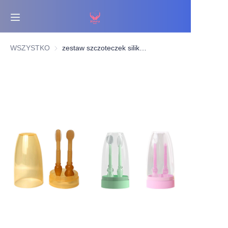
Strona główna
WSZYSTKO
zestaw szczoteczek silikonowych i do języka
Bestsellery
Produkty
O nas
Aktualności
Kontakt