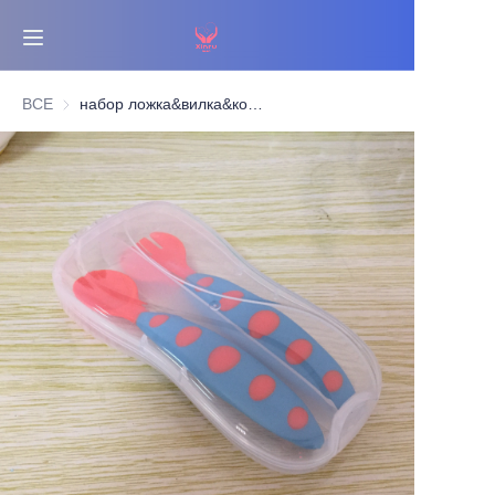
Главная
ВСЕ
набор ложка&вилка&коробка
Бестселлеры
Продукты
О нас
Новости
Свяжитесь с нами