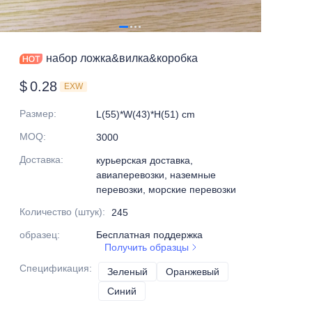
набор ложка&вилка&коробка
$
0.28
EXW
Размер
:
L(55)*W(43)*H(51) cm
MOQ
:
3000
Доставка
:
курьерская доставка,
авиаперевозки, наземные
перевозки, морские перевозки
Количество (штук)
:
245
образец
:
Бесплатная поддержка
Получить образцы
Спецификация
:
Зеленый
Зеленый
Оранжевый
Оранжевый
Синий
Синий