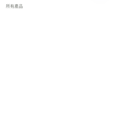
TC
所有產品
關於
新聞
購物
追蹤我們
LinkedIn
Facebook
Copyright ©️ 2022, NetEase Zhuyou(and its affiliates as
applicable). All Rights Reserved.