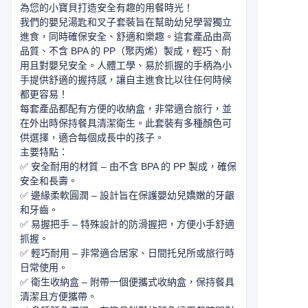
為您的小寶貝打造安全有趣的用餐時光！
我們的嬰兒湯匙和叉子套裝旨在幫助幼兒學習獨立
進食，同時確保安全、舒適和樂趣。這套產品由高
品質、不含 BPA 的 PP（聚丙烯）製成，輕巧、耐
用且對嬰兒安全。人體工學、易於抓握的手柄為小
手提供舒適的握持感，讓自主進食比以往任何時候
都更容易！
每套產品都配有方便的收納盒，非常適合旅行，並
在外出時保持餐具清潔衛生。此套裝有多種顏色可
供選擇，適合每個成長中的孩子。
主要特點：
✅ 安全耐用的材質 – 由不含 BPA 的 PP 製成，確保
安全和長壽。
✅ 邊緣柔軟圓潤 – 設計旨在保護嬰幼兒嬌嫩的牙齦
和牙齒。
✅ 易握把手 – 特殊設計的防滑握把，方便小手舒適
抓握。
✅ 輕巧耐用 – 非常適合居家、日間托兒所或旅行時
日常使用。
✅ 衛生收納盒 – 附帶一個便攜式收納盒，保持餐具
清潔且方便攜帶。