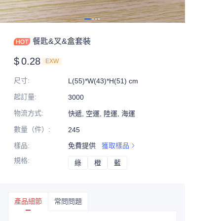
餐匙&叉&盒套裝
$
0.28
EXW
尺寸
:
L(55)*W(43)*H(51) cm
起訂量
:
3000
物流方式
:
快遞, 空運, 陸運, 海運
數量（件）
:
245
樣品
:
免費提供
獲取樣品
規格
:
綠
綠
橙
橙
藍
藍
產品細節
常問問題