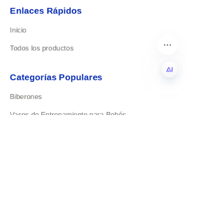
Enlaces Rápidos
Inicio
Todos los productos
Categorías Populares
Biberones
ES
Vasos de Entrenamiento para Bebés
Contáctanos
rudydavid@xinrubaby.com
+86 18358031759
Yiwu Zhejiang China