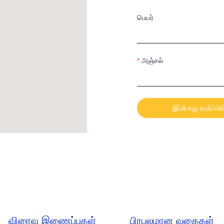
பெயர்
அஞ்சல்
இப்போது சமர்ப்பிக
விரைவு இணைப்புகள்
பிரபலமான வகைகள்