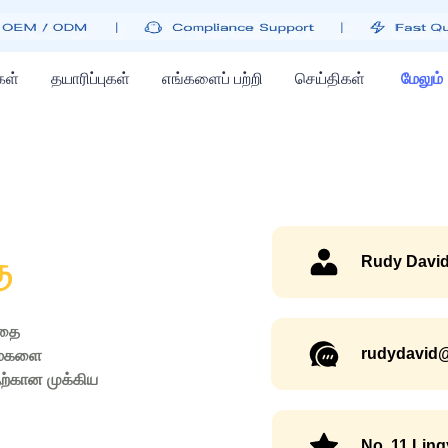
கள்
தயாரிப்புகள்
எங்களைப் பற்றி
செய்திகள்
மேலும்
ு
Rudy Davi
்தை
rudydavid
்மைகளை
தற்கான முக்கிய
No. 11 Ling