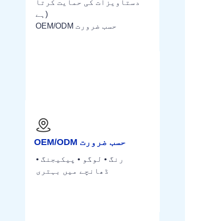
دستاویزات کی حمایت کرتا
ہے)
OEM/ODM حسب ضرورت
OEM/ODM حسب ضرورت
رنگ • لوگو • پیکیجنگ •
ڈھانچے میں بہتری