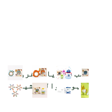
سب سے زیادہ فروخت
ہونے والی اشیاء