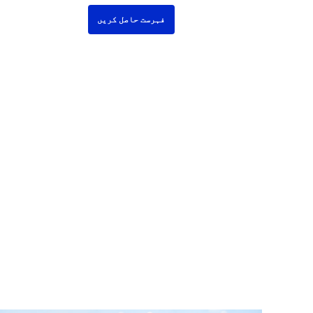
فہرست حاصل کریں