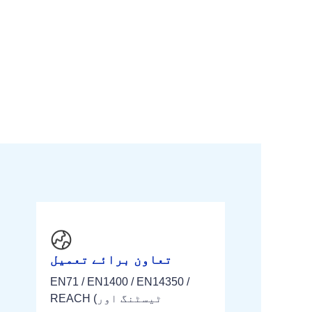
تعاون برائے تعمیل
EN71 / EN1400 / EN14350 /
REACH (ٹیسٹنگ اور