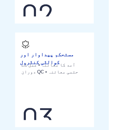
مستحکم پیداوار اور
کوالٹی کنٹرول
آمد کا معائنہ • عمل کے
دوران QC • حتمی معائنہ