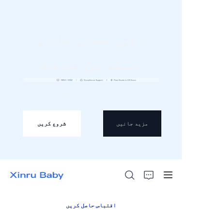
نئی مصنوعات،
بہترین سودے
ہوم
ٹیکنالوجی میں سب سے بہترین
بیسٹ سیلرز
مزید جانیں
شروع کریں
مصنوعات
ہمارے بارے میں
خبریں
ہم سے رابطہ کریں
اقتباس حاصل کریں