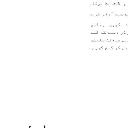
والا ثابت ہوگا۔
اس ورسٹائل اور محفوظ فیڈنگ سلوشن کو اسٹاک کرنے کا موقع ضائع نہ کریں۔ ہماری 
مصنوعات کے بارے میں مزید جاننے، نمونے کی درخواست کرنے، یا اپنا آرڈر دینے کے لیے 
آج ہی ہم سے رابطہ کریں۔ آئیے دنیا بھر کے والدین کے لیے بہترین بیبی فیڈنگ سلوشن 
مل کر کام کریں۔