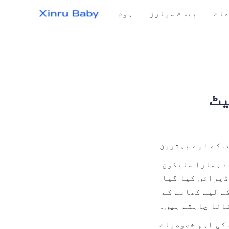
عات
بیسٹ سیلرز
ہوم
یٹ
 کے لیے بہترین
کیا آپ اپنے بچے کے لیے بہترین کھانے کا حل تلاش کر رہے ہیں؟ پیش ہے ہمارا سلیکون 
بیبی اسپن سیٹ، جسے حفاظت، عملیت اور استعمال میں آسانی کے پیش نظر ڈیزائن کیا گیا 
ہے۔ یہ سیٹ ان والدین کے لیے مثالی ہے جو اپنے اور اپنے ننھے بچوں کے لیے کھانے کے 
نانا چاہتے ہیں۔
کی اہم خصوصیات