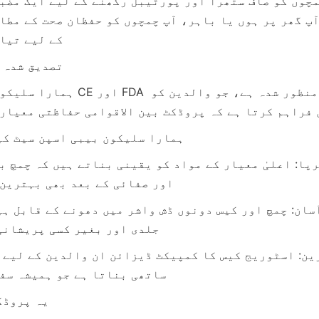
کے لیے تیا
تصدیق شدہ 
ہمارا سلیکون بیبی اسپن سیٹ CE اور A
فراہم کرتا ہے کہ پروڈکٹ بین الاقوامی حفاظتی معیار
ہمارا سلیکون بیبی اسپن سیٹ کی
اور صفائی کے بعد بھی بہترین
جلدی اور بغیر کسی پریشانی
ساتھی بناتا ہے جو ہمیشہ سف
یہ پروڈک