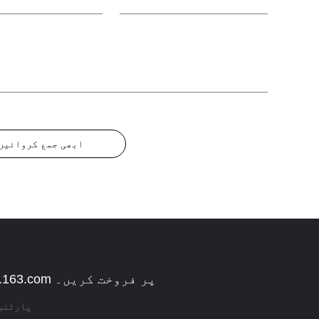
ابھی جمع کروائیں
waimao.163.com پر فروخت کریں۔
پارٹنر