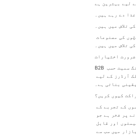
غذا دے رہے ہیں۔
ی تلاش میں ہیں۔
ریٹیلرز جو اپنے اسٹور لائن اپ میں شامل کرنے کے لیے اعلیٰ معیار کی بچّوں کی مصنوعات 
کی تلاش میں ہیں۔
ضرورت اختیارات
B2B کلائنٹس کے لیے، ہم رنگوں کے تغیرات، نجی لیبل پیکیجنگ، اور برانڈنگ سمیت حسب 
ضرورت کے اختیارات پیش کرتے ہیں۔ ہماری پیداواری سہولت تمام بلک آرڈرز کے لیے 
قینی بناتی ہے۔
اکت کیوں کریں؟
یورپ اور شمالی امریکہ کی معروف کمپنیوں کے ساتھ کام کرنے کے برسوں کے تجربے کے 
ساتھ ایک قابل اعتماد سپلائر کے طور پر، ہمیں ایسے پروڈکٹس پیش کرنے پر فخر ہے جو 
اعلیٰ ترین معیار کے معیار پر پورا اترتے ہیں۔ ہماری مسابقتی قیمتوں اور قابل 
اعتماد سروس کے ساتھ، ہمیں یقین ہے کہ یہ سلیکون بیبی چمچ سیٹ آپ کے بازار میں سب سے 