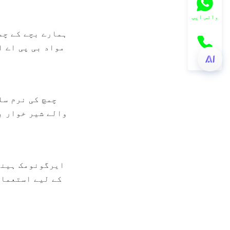
واٹس ایپ
فون