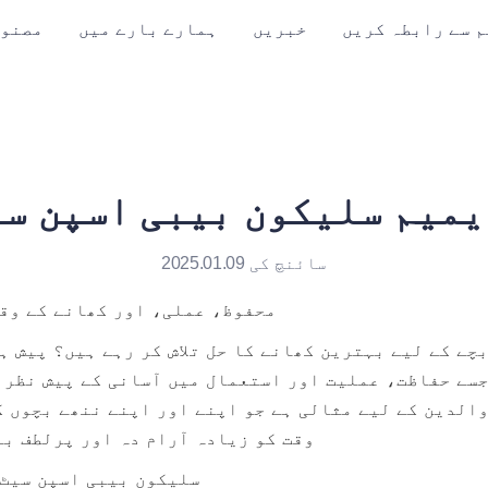
م سے رابطہ کریں
خبریں
ہمارے بارے میں
مصنو
میم سلیکون بیبی اسپن س
سائنچ کی 2025.01.09
محفوظ، عملی، اور کھانے کے وقت
وقت کو زیادہ آرام دہ اور پرلطف ب
سلیکون بیبی اسپن سیٹ 