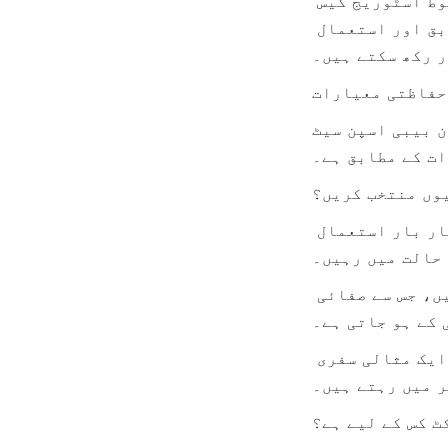
ہر سیٹ میں چمچوں کو صاف ستھرا اور پورٹیبل رکھنے کے لیے ایک مضبوط اسٹوریج کیس 
شامل ہے۔ چاہے آپ گھر پر ہوں یا باہر، آپ چمچوں کو حفظان صحت کے مطابق اور استعمال 
ر رکھ سکتے ہیں۔
حفاظتی معیارات
FD سرٹیفیکیشنز سے منظور شدہ ہے، جو والدین کو 
ات کے مطابق ہے۔
وں منتخب کریں؟
پائیدار اور دیرپا: اعلیٰ معیار کے مواد کو یقینی بناتے ہیں کہ چمچ بار بار استعمال 
 حالت میں رہیں۔
صاف کرنے میں آسان: چمچ اور کیس دونوں ڈش واشر میں دھونے کے قابل ہیں، جس سے صفائی 
 کے ہو جاتی ہے۔
سفر کے لیے بہترین: اسٹوریج کیس کا کمپیکٹ ڈیزائن ان والدین کے لیے ایک مثالی سفری 
ر میں رہتے ہیں۔
ٹ کس کے لیے ہے؟