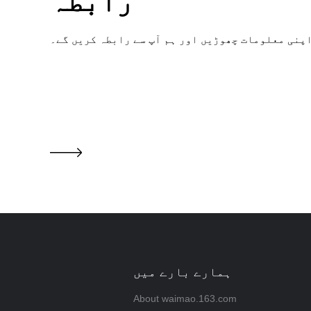
رابطہ
پنی معلومات چھوڑیں اور ہم آپ سے رابطہ کریں گے۔
ہمارے بارے میں
About waimao.163.com