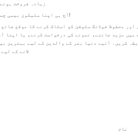
زیادہ فروخت ہونے 
آج ہی اپنا سلیکون بیبی چمچ سیٹ آرڈر کریں!
لانے کے لیے 
نام