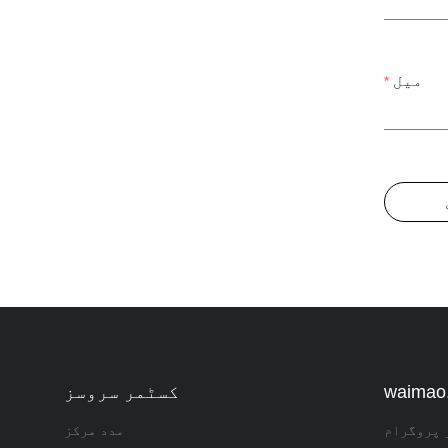
ا
میل
کسٹمر سروسز
 پروگرام
مدد مرکز