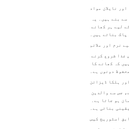
اور نایلان مواد
ہمارے بچے کے چمچ اعلیٰ معیار کے فوڈ گریڈ سلیکون اور پائیدار نایلان سے بنے ہیں۔ یہ 
مواد بی پی اے اور دیگر نقصان دہ کیمیکلز سے پاک ہیں، جو آپ کے بچے کے لیے ہر کھانے 
 پاک بناتے ہیں۔
ے نرم اور ملائم
چمچ کی نرم سلیکون ٹپس حساس مسوڑوں کے لیے نرم ہیں، جو انہیں ٹھوس غذا شروع کرنے 
والے شیر خوار بچوں کے لیے بہترین بناتی ہیں۔ والدین یقین کر سکتے ہیں کہ کھانے کا 
محفوظ دونوں ہے۔
ور ہلکا ڈیزائن
ایرگونومک ہینڈل خاص طور پر چھوٹے ہاتھوں کے لیے ڈیزائن کیا گیا ہے، جس سے والدین 
کے لیے استعمال کرنا اور خود کھانا سیکھنے والے بچوں کے لیے بھی آسان ہو جاتا ہے۔ 
یقینی بناتی ہے۔
بق اسٹوریج کیس