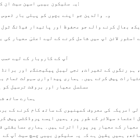
یہ سلیکون بیبی اسپن سیٹ ان کے لیے بہترین ہے:
وہ والدین جو اپنے بچوں کو پہلی بار ٹھوس 
کھ بھال کرنے والے جو محفوظ اور پائیدار فیڈنگ ٹول ک
آپ کے کاروبار کے لیے حسب 
مسلسل معیار اور بروقت ترسیل کو ی
ہمارے ساتھ شر